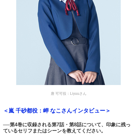
唐 可可役：Liyuuさん
＜嵐 千砂都役：岬 なこさんインタビュー＞
──第4巻に収録される第7話・第8話について、印象に残っ
ているセリフまたはシーンを教えてください。