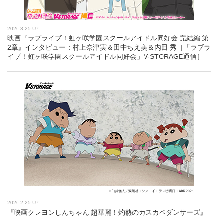
2026.3.25 UP
映画『ラブライブ！虹ヶ咲学園スクールアイドル同好会 完結編 第
2章』インタビュー：村上奈津実＆田中ちえ美＆内田 秀［「ラブラ
イブ！虹ヶ咲学園スクールアイドル同好会」V-STORAGE通信］
2026.2.25 UP
『映画クレヨンしんちゃん 超華麗！灼熱のカスカベダンサーズ』