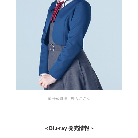
嵐 千砂都役：岬 なこさん
＜Blu-ray 発売情報＞