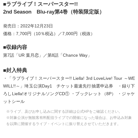
■ラブライブ！スーパースター!!
2nd Season Blu-ray第4巻（特装限定版）
発売日：2022年12月23日
価格：7,700円（10％税込）／7,000円（税抜）
■収録内容
第7話「UR 葉月恋」／第8話「Chance Way」
■封入特典
・「ラブライブ！スーパースター!! Liella! 3rd LoveLive! Tour ～WE
WILL!!～」埼玉公演Day1 チケット最速先行抽選申込券 ・録り下
ろしLiella!オリジナルソングCD① ・ブックレット（8P） ・ジャケ
ットシール
※ライブ、及びお申し込みに関する詳細は公式HPをご確認ください。
※対象公演が無観客有料配信ライブでの開催になった場合は、お申込み対象
を以降に開催するライブ・イベントに振り替えさせていただきます。