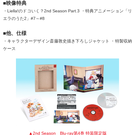
■映像特典
・Liella!のドコいく？2nd Season Part.3 ・特典アニメーション「リ
エラのうた2」#7～#8
■他、仕様
・キャラクターデザイン斎藤敦史描き下ろしジャケット ・特製収納
ケース
▲2nd Season Blu-ray第4巻 特装限定版