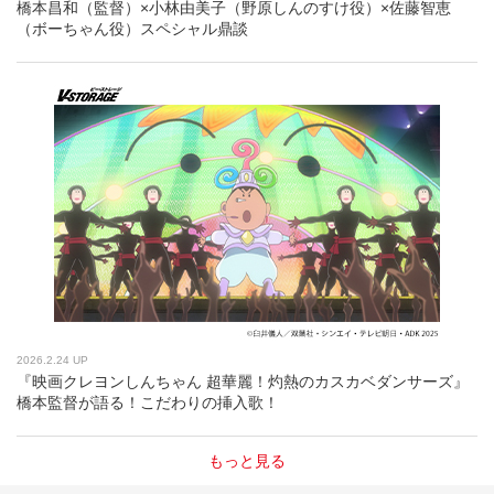
橋本昌和（監督）×小林由美子（野原しんのすけ役）×佐藤智恵
（ボーちゃん役）スペシャル鼎談
2026.2.24 UP
『映画クレヨンしんちゃん 超華麗！灼熱のカスカベダンサーズ』
橋本監督が語る！こだわりの挿入歌！
もっと見る