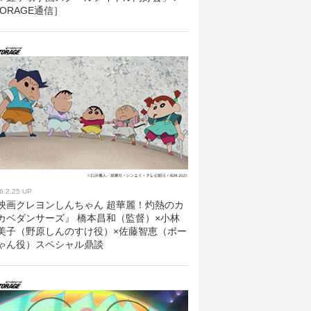
TORAGE通信］
6.2.25 UP
映画クレヨンしんちゃん 超華麗！灼熱のカ
カベダンサーズ』 橋本昌和（監督）×小林
美子（野原しんのすけ役）×佐藤智恵（ボー
ゃん役）スペシャル鼎談