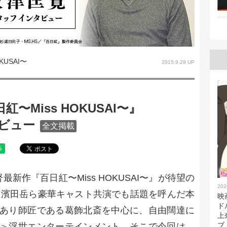
KUSAI〜
2015.9.29 UP
〜Miss HOKUSAI〜』
ビュー
全文掲載
新作『百日紅〜Miss HOKUSAI〜』が待望の
202
重豊、濱田岳ら豪華キャスト共演でも話題を呼んだ本
映
ド
あり師匠である葛飾北斎を中心に、自由闊達に
上
ブ
＞浮世エンターテインメント。そこで今回は、