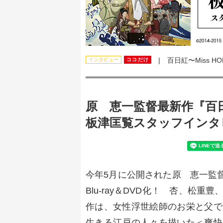
| 百日紅〜Miss HO
インタビュー
ココだけ
原 恵一監督最新作『百日紅
板津匡覧スタッフインタ
今年5月に公開された原 恵一監督最
Blu-ray＆DVD化！ 杏、松
作は、女性浮世絵師のお栄と父で
生きる江戸の人々を描いた＜爽快