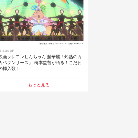
6.2.24 UP
映画クレヨンしんちゃん 超華麗！灼熱のカ
カベダンサーズ』 橋本監督が語る！こだわ
の挿入歌！
もっと見る