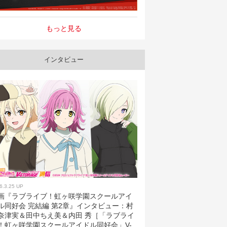
もっと見る
インタビュー
6.3.25 UP
画『ラブライブ！虹ヶ咲学園スクールアイ
ル同好会 完結編 第2章』インタビュー：村
奈津実＆田中ちえ美＆内田 秀［「ラブライ
！虹ヶ咲学園スクールアイドル同好会」V-