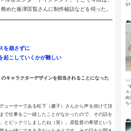
S
を務めた板津匡覧さんに制作秘話などを伺った。
スを崩さずに
を起こしていくかが難しい
AI〜』のキャラクターデザインを担当されることになった
202
『
ス
由
ち
デューサーである松下（慶子）さんから声を掛けて頂
まで仕事をご一緒したことがなかったので、その話を
」とビックリしましたね（笑）。原監督の希望という
督を一緒にできる方だったそうです。その話をお聞き