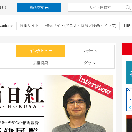
け！
商品検索
Contents
特集サイト
作品サイト(
アニメ・特撮
／
映画・ドラマ
)
上映
インタビュー
レポート
店舗特典
グッズ