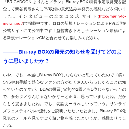
『BRIGADOON まりんとメラン』Blu-ray BOX 特装限定版発売を記
念して新谷真弓さんにPV収録の意気込みや発売の感想などを伺いま
した。インタビューの全文は公式 サイト(
http://marin-to-
meran.net/
)で掲載中です。ロロの新規ナレーションによるPVは現在
公式サイトにて公開中です！監督書き下ろしナレーション原稿によ
る新規ナレーションCMと合わせてお楽しみください。
―――Blu-ray BOXの発売の知らせを受けてどのよ
うに思いましたか？
いや、でも、本当にBlu-ray BOXにならないと思っていたので（笑）
SNSやお手紙で熱心なファンの方がたくさんいらっしゃることは知
っていたのですが、BDAの投票(※注)で2回とも1位じゃなかったの
で、多分ダメなんじゃないかなーと正直、思っていましたね。だか
らもう驚きましたね。でも、勿論あーうれしいっていう。サンライ
ズフェスティバルの流れをご説明いただいたときに、Blu-ray BOX化
発表のメールを見てすごく熱い物を感じたというか、感極まりまし
たね。