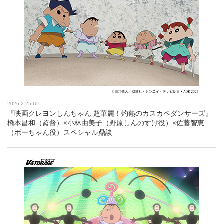
2026.2.25 UP
『映画クレヨンしんちゃん 超華麗！灼熱のカスカベダンサーズ』
橋本昌和（監督）×小林由美子（野原しんのすけ役）×佐藤智恵
（ボーちゃん役）スペシャル鼎談