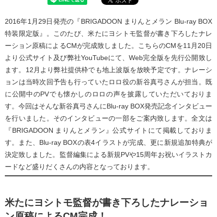
2016年1月29日発売の『BRIGADOON まりんとメラン Blu-ray BOX
特装限定版』。このたび、米たにヨシトモ監督が書き下ろしたナレ
ーション原稿によるCMが完成致しました。こちらのCMを11月20日
より公式サイト及び弊社YouTubeにて、Web完全版を先行公開致し
ます。12月より弊社提供枠でも地上波版を放映予定です。ナレーシ
ョンは当時次回予告も行っていたロロ役の新谷真弓さんが担当。既
に公開中のPVでも懐かしのロロの声を披露していただいておりま
す。今回はそんな新谷真弓さんにBlu-ray BOX発売記念インタビュー
を行いました。そのインタビューの一部をご案内致します。全文は
『BRIGADOON まりんとメラン』公式サイト
にて掲載しておりま
す。また、Blu-ray BOXの表4イラストが完成、更に新規追加特典が
決定致しました。監督編集による新規PVや15周年お祝いイラストカ
ードなど盛りだくさんの内容となっております。
米たにヨシトモ監督が書き下ろしたナレーショ
ン原稿によるCM完成！