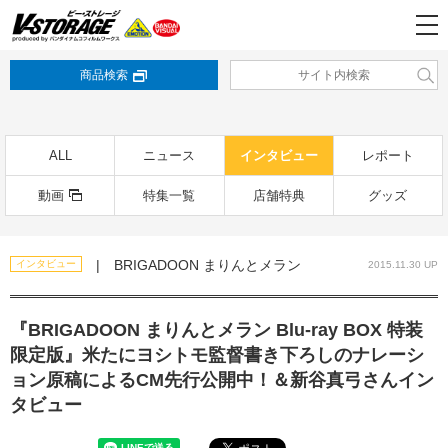
商品検索
ALL
ニュース
インタビュー
レポート
動画
特集一覧
店舗特典
グッズ
| BRIGADOON まりんとメラン
インタビュー
2015.11.30 UP
『BRIGADOON まりんとメラン Blu-ray BOX 特装
限定版』米たにヨシトモ監督書き下ろしのナレーシ
ョン原稿によるCM先行公開中！＆新谷真弓さんイン
タビュー