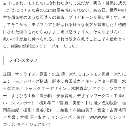
去りにされ、モトたちに拾われたみなし児だが、明るく健気に成長
した姿にはそんな身の上は微塵も感じられない。ある日、世界中の
空を蜃気楼のような石造りの都市、ブリガドーンが覆い尽くす。そ
してそこから、モノマキアと呼ばれる様々な刺客が襲来した！標的
にされた理由もわからぬまま、逃げ惑うまりん。そんなまりんに、
救いの手が差し伸べられる。それは彼女を救うことこそを使命とす
る、紺碧の銃剣士メラン・ブルーだった。
メインスタッフ
企画：サンライズ／原案：矢立 肇・米たにヨシトモ／監督：米たに
ヨシトモ／シリーズ構成・脚本：倉田英之／キャラクター原案：水
玉螢之丞／キャラクターデザイン：木村貴宏／アクションマスタ
ー：まさひろ山根／造形師：安藤賢司／デザインワークス：中原れ
い・シンクポート・横井孝二・宮 豊／美術：中村 隆／色彩設計：吉
岡美由紀／撮影：長谷川洋一／編集：布施由美子／音楽：吉野裕司
／音響：大熊 昭／制作：サンライズ／製作：WOWOW･サンライ
ズ･バンダイビジュアル 他