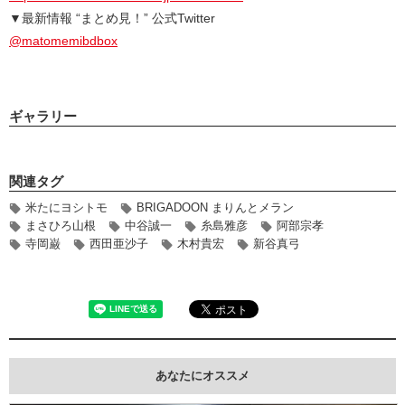
▼最新情報 “まとめ見！” 公式Twitter
@matomemibdbox
ギャラリー
関連タグ
米たにヨシトモ
BRIGADOON まりんとメラン
まさひろ山根
中谷誠一
糸島雅彦
阿部宗孝
寺岡巌
西田亜沙子
木村貴宏
新谷真弓
あなたにオススメ