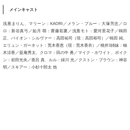
メインキャスト
浅葱まりん、マリーン：KAORI／メラン・ブルー：大塚芳忠／ロ
ロ：新谷真弓／如月 萌：齋藤彩夏／浅葱モト：愛河里花子／鴾田
正、パイオン・シルヴァー：高田祐司（現：高田裕司）／鴾田 純、
エリュン・ガーネット：荒木香恵（現：荒木香衣）／桃井3姉妹：柚
木涼香／藍庵秀太、クロマ：田の中 勇／マイク・ホワイト、ポイク
ン：岩田光央／亜呂 真、ルル：緑川 光／クストン・ブラウン：神谷
明／スキアー：小杉十郎太 他