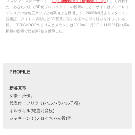
ィスクマイスターサイト （
https://meister.blu-raydisc.com/jp/
）にて行われ
た「あなたの力でBD化プロジェクト」の投票のこと。サイトはブルーレイ
ディスクの知名度アップと知識向上を目指して、2008年9月よりスタート。
認定証、タイトル表彰などBD普及に関する様々な取り組みを行っている。
尚、『BRIGADOON まりんとメラン』は2012年11月1日～11月26日の第4
回目の投票で総合第2位を獲得した。
PROFILE
新谷真弓
女優・声優。
代表作：フリクリ(ハルハラハル子役)
キルラキル(蛇崩乃音役)
シャキーン！(ノロイちゃん役)等