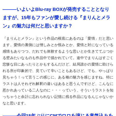
―――いよいよBlu-ray BOXが発売することとなり
ますが、15年もファンが愛し続ける『まりんとメラ
ン』の魅力は何だと思いますか？
『まりんとメラン』という作品の根底にあるのは「愛情」だと思い
ます。愛情の裏側には憎しみとか恨みとか、愛情と対になっている
感情もありつつ、だれでも体験するような思いとか生きててぶつか
る壁みたいなものも作品中で描かれていて。途中でまりんはすごく
悲惨な目にあったりとかもするんだけど、結局誰かの愛情に助けら
れる所が印象的で、見ていて辛いこともあるけど、でも、やっぱり
見ちゃう！って言うこの感じに、ある種の魅力を感じますね。特に
ラストは人それぞれ解釈の違いはあると思うんですけど、こんなに
惹かれあっている二人なのに・・・っていう、そういうラストを知
っちゃうと余計に忘れられない記憶に残る作品になるんじゃないか
なと思います。
―――今回15年ぶりにCMでロロを演じる意気込みを