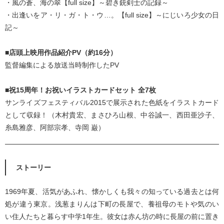
・風の蒼、海の翠【full size】～碧き銃剣士の記録～
・出逢いをア・リ・ガ・ト・ウ…。【full size】～にじいろ少女の日
記～
■店頭上映用作品紹介PV（約16分）
監督編集による放送当時制作したPV
■祝15周年！お祝いイラストカードセット 全7枚
サンライズフェスティバル2015で展示された色紙をイラストカード
として収録！（木村貴宏、まさひろ山根、中谷誠一、西田亜沙子、
糸島雅彦、阿部宗孝、寺岡 巌）
ストーリー
1969年夏、活気があふれ、懐かしくも我々の知っている過去とは何
処が違う東京。浅葱まりんは下町の長屋で、養祖母のモトや気のい
い住人たちと暮らす中学1年生。彼女は赤ん坊の時に長屋の前に置き