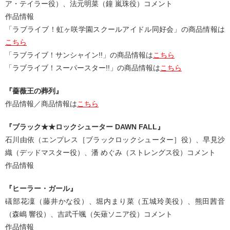
ア・テイラー役）、法元明菜（鐘 嵐珠役）コメント
作品情報
「ラブライブ！虹ヶ咲学園スクールアイドル同好会」の商品情報は
こちら
「ラブライブ！サンシャイン!!」の商品情報は
こちら
「ラブライブ！スーパースター!!」の商品情報は
こちら
『薔薇王の葬列』
作品情報／商品情報は
こちら
『ブラック★★ロックシューター DAWN FALL』
石川由依（エンプレス［ブラックロックシューター］役）、早見沙
織（デッドマスター役）、潘 めぐみ（ストレングス役）コメント
作品情報
『ヒーラー・ガール』
礒部花凜（藤井かな役）、堀内まり菜（五城玲美役）、熊田茜音
（森嶋 響役）、吉武千颯（矢薙ソニア役）コメント
作品情報