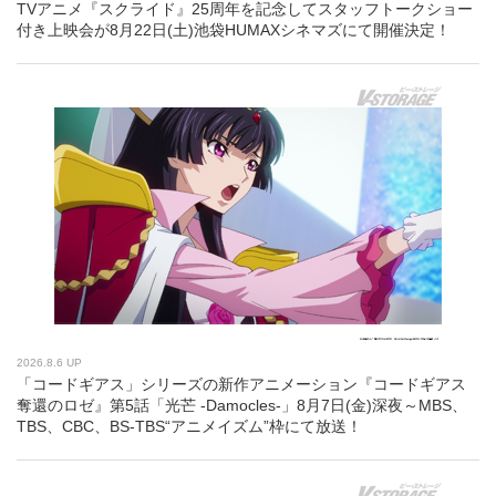
TVアニメ『スクライド』25周年を記念してスタッフトークショー
付き上映会が8月22日(土)池袋HUMAXシネマズにて開催決定！
2026.8.6 UP
「コードギアス」シリーズの新作アニメーション『コードギアス
奪還のロゼ』第5話「光芒 -Damocles-」8月7日(金)深夜～MBS、
TBS、CBC、BS-TBS“アニメイズム”枠にて放送！