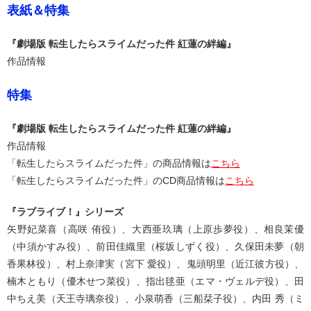
表紙＆特集
『劇場版 転生したらスライムだった件 紅蓮の絆編』
作品情報
特集
『劇場版 転生したらスライムだった件 紅蓮の絆編』
作品情報
「転生したらスライムだった件」の商品情報は
こちら
「転生したらスライムだった件」のCD商品情報は
こちら
『ラブライブ！』シリーズ
矢野妃菜喜（高咲 侑役）、大西亜玖璃（上原歩夢役）、相良茉優
（中須かすみ役）、前田佳織里（桜坂しずく役）、久保田未夢（朝
香果林役）、村上奈津実（宮下 愛役）、鬼頭明里（近江彼方役）、
楠木ともり（優木せつ菜役）、指出毬亜（エマ・ヴェルデ役）、田
中ちえ美（天王寺璃奈役）、小泉萌香（三船栞子役）、内田 秀（ミ