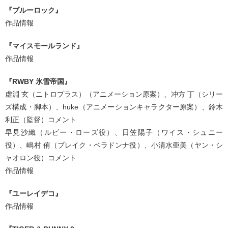
『ブルーロック』
作品情報
『マイスモールランド』
作品情報
『RWBY 氷雪帝国』
虚淵 玄（ニトロプラス）（アニメーション原案）、冲方 丁（シリー
ズ構成・脚本）、huke（アニメーションキャラクター原案）、鈴木
利正（監督）コメント
早見沙織（ルビー・ローズ役）、日笠陽子（ワイス・シュニー
役）、嶋村 侑（ブレイク・ベラドンナ役）、小清水亜美（ヤン・シ
ャオロン役）コメント
作品情報
『ユーレイデコ』
作品情報