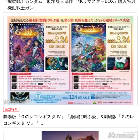
『機動戦士ガンダム 劇場版三部作 4KリマスターBOX』購入特典
「機動戦士ガン...
店舗特典
劇場版『Ｇのレコンギスタ Ⅳ』「激闘に叫ぶ愛」&劇場版『Ｇのレ
コンギスタ Ⅴ』「...